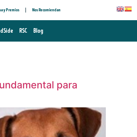
sa y Premios
Nos Recomiendan
ldSide
RSC
Blog
fundamental para