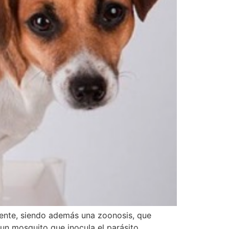
amente, siendo además una zoonosis, que
 un mosquito que inocula el parásito